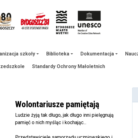
anizacja szkoły
Biblioteka
Dokumentacja
Naucz
rzedszkole
Standardy Ochrony Małoletnich
Wolontariusze pamiętają
Ludzie żyją tak długo, jak długo inni pielęgnują
pamięć o nich myśląc i kochając...
Przedstawiciele samorządu uczniowskiego i